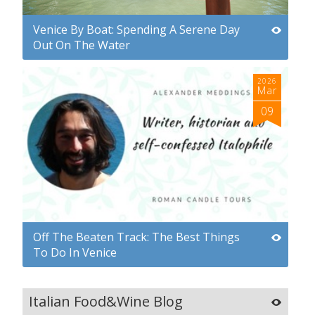
Venice By Boat: Spending A Serene Day
Out On The Water
2026
Mar
09
Off The Beaten Track: The Best Things
To Do In Venice
Italian Food&Wine Blog