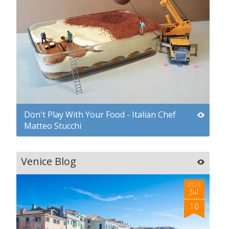
Don't Play With Your Food - Italian Chef
Matteo Stucchi
Venice Blog
2026
Jul
10