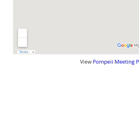
View
Pompeii Meeting P