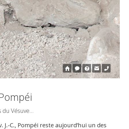
Pompéi
Visite de Pompéi
ite
ajouter au panier
e Pompéi
s du Vésuve…
v. J.-C., Pompéi reste aujourd’hui un des