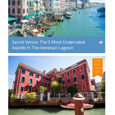
Secret Venice: The 5 Most Underrated
Islands In The Venetian Lagoon
2026
Apr
01