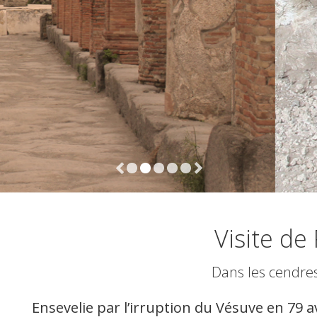
de
€300
Coût de la vis
par 5
personne
Visite d
Dans les cendre
Ensevelie par l’irruption du Vésuve en 79 a