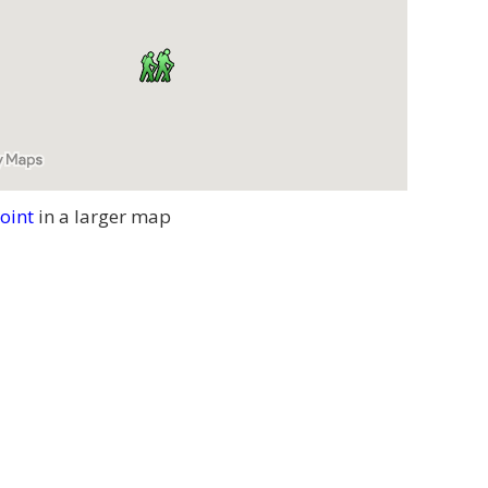
oint
in a larger map