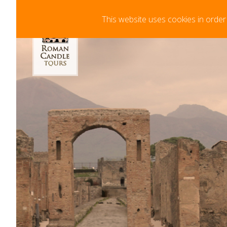
Au panier
This website uses cookies in order
Temps minimum 72hrs de réservation à l'av
réservation en ligne.
Your cart is curre
clicking "Add to Ca