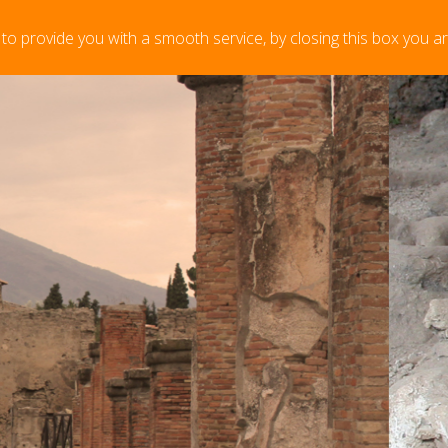
 to provide you with a smooth service, by closing this box you a
ance. Pour des réservations de dernière minute veuillez no
ntly empty, please add items in the to
rt".