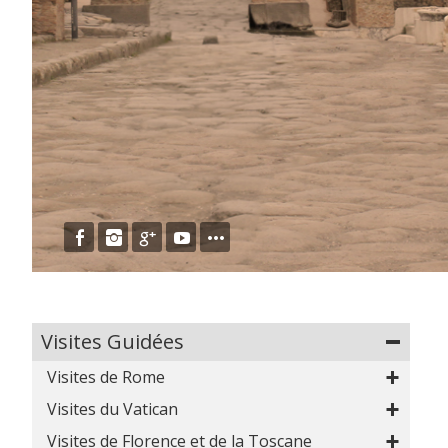
Visites Guidées
Visites de Rome
Visites du Vatican
Aperçu
Visite du Colisée et de la cité antique
Visites de Florence et de la Toscane
Aperçu