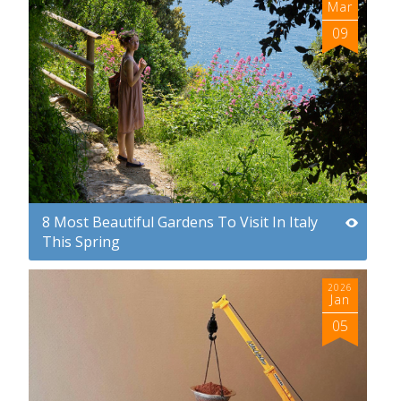
Mar
09
8 Most Beautiful Gardens To Visit In Italy
This Spring
2026
Jan
05