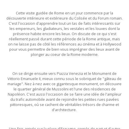
Cette visite guidée de Rome en un jour commence par la
découverte intérieure et extérieure du Colisée et du Forum romain.
C'est l'occasion d'apprendre tout un tas de faits intéressants sur
les empereurs, les gladiateurs, les vestales et les louves dont la
présence habite encore les lieux. On discute de ce qui s'est
réellement passé durant cette période de la Rome antique, mais
on ne laisse pas de côté les références au cinéma et à Hollywood
pour vous permettre de bien vous imprégner des lieux avant de
plonger au coeur de la Rome moderne.
On se dirige ensuite vers Piazza Venezia et le Monument de
Vittorio Emanuele II, mieux connu sous le sobriquet de "gâteau de
mariage". Nez à nez avec ce gigantesque monument, on découvre
le quartier général de Mussolini et l'une des résidences de
Napoléon. C'est aussi l'occasion de se faire une idée de l'ampleur
du trafic automobile avant de rejoindre les petites rues pavées
pittoresques, où se cachent de véritables trésors de charme et
d'architecture.
Une fois arrivés sur la place d'Espagne, cernés de part et d'autre