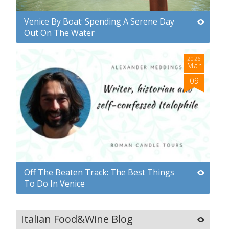
Venice By Boat: Spending A Serene Day
Out On The Water
2026
Mar
09
Off The Beaten Track: The Best Things
To Do In Venice
Italian Food&Wine Blog