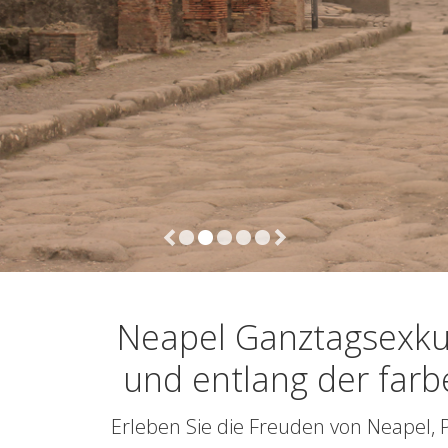
Pompeii und 
Per Group
€900
Neapel Ganztagsexkursio
Guide and
farbenprächtigen Küste
Driver inc.
in den einkaufswagen
Neapel Ganztagsexku
und entlang der far
Erleben Sie die Freuden von Neapel, 