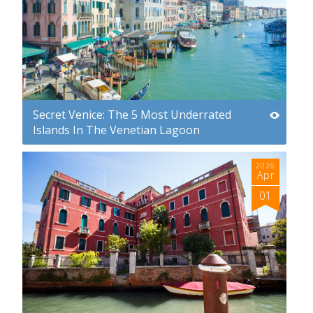
Secret Venice: The 5 Most Underrated
Islands In The Venetian Lagoon
2026
Apr
01