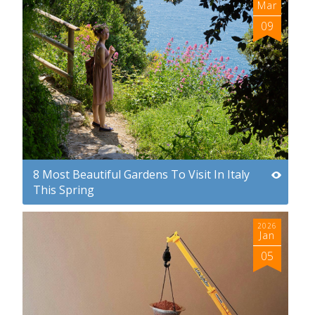
Mar
09
8 Most Beautiful Gardens To Visit In Italy
This Spring
2026
Jan
05