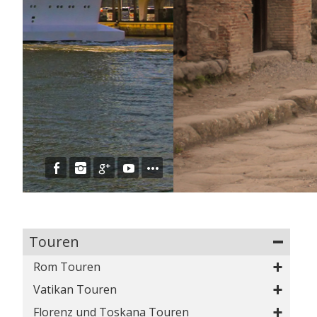
Touren
Rom Touren
Vatikan Touren
Übersicht
Kolosseum und Antikes Rom Führung
Florenz und Toskana Touren
Übersicht