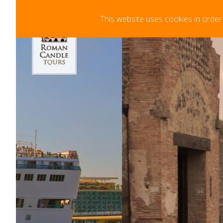
Einkaufswagen
This website uses cookies in order
Minimale Anmeldungs-Zeit 72hrs im Voraus
online.
Your cart is curre
clicking "Add to Ca