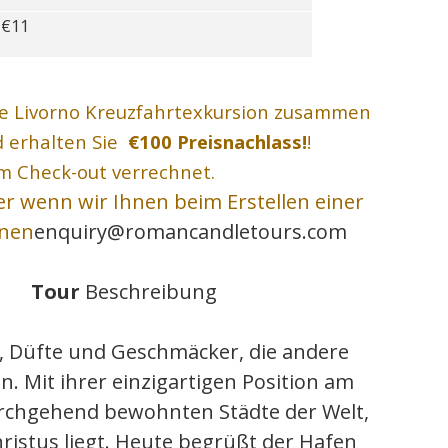
€11
se Livorno Kreuzfahrtexkursion zusammen
d erhalten Sie
€100 Preisnachlass!
!
 Check-out verrechnet.
er wenn wir Ihnen beim Erstellen einer
nnen
enquiry@romancandletours.com
Tour
Beschreibung
en, Düfte und Geschmäcker, die andere
n. Mit ihrer einzigartigen Position am
durchgehend bewohnten Städte der Welt,
ristus liegt. Heute begrüßt der Hafen