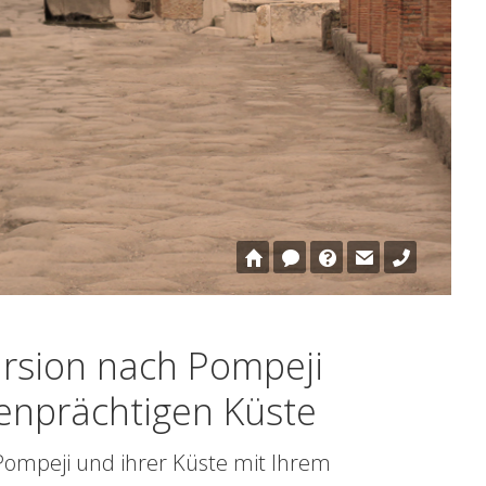
Vesuvius
n nach Pompeji und entlang der
rsion nach Pompeji
benprächtigen Küste
Pompeji und ihrer Küste mit Ihrem