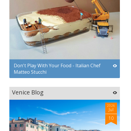
Don't Play With Your Food - Italian Chef
Matteo Stucchi
Venice Blog
2026
Jul
10