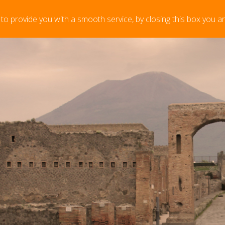
 to provide you with a smooth service, by closing this box you a
. Für letzte Anmeldungen bitte in Verbindung treten mit u
ntly empty, please add items in the to
rt".